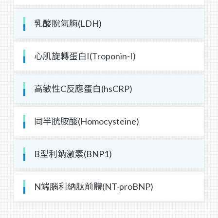
乳酸脫氫脢(LDH)
心肌旋轉蛋白I(Troponin-I)
高敏性C反應蛋白(hsCRP)
同半胱胺酸(Homocysteine)
B型利鈉激素(BNP1)
N端腦利納肽前體(NT-proBNP)