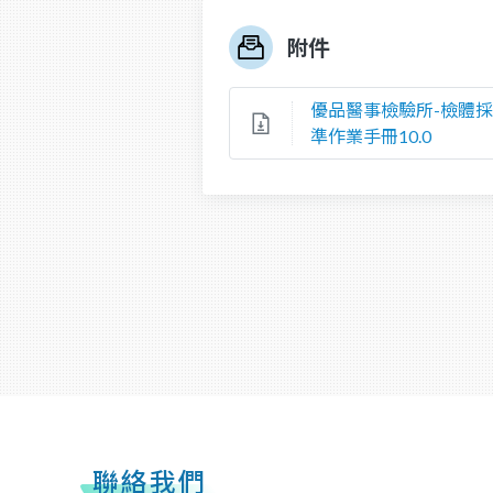
附件
優品醫事檢驗所-檢體
準作業手冊10.0
聯絡我們