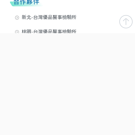
合作夥伴
新北-台灣優品醫事檢驗所
桃園-台灣優品醫事檢驗所
新北-醫品診所
台中-信品醫事檢驗所
台南-慶和醫事檢驗所
屏東-潮州醫事檢驗所
Copyright ©
2026 WeLeader All Rights Reserved.
隱私權政
策
｜ 建議瀏覽器：Chrome、Safari、Firefox、Edge